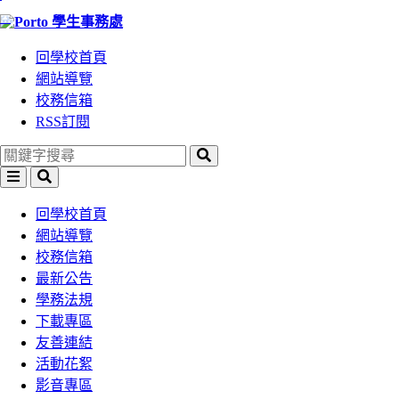
:::
跳
跳
學生事務處
到
到
回學校首頁
主
主
網站導覽
要
要
校務信箱
內
內
RSS訂閱
容
容
區
區
塊
塊
選
搜
單
尋
回學校首頁
網站導覽
校務信箱
最新公告
學務法規
下載專區
友善連結
活動花絮
影音專區