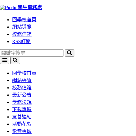
:::
跳
學生事務處
到
回學校首頁
主
網站導覽
要
校務信箱
內
RSS訂閱
容
區
塊
選
搜
單
尋
回學校首頁
網站導覽
校務信箱
最新公告
學務法規
下載專區
友善連結
活動花絮
影音專區