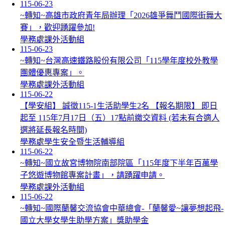
115-06-23
~轉知~高雄市政府青年局辦理「2026雄爭舞鬥國際街舞大
賽」，歡迎踴躍參加!
學務處課外活動組
115-06-23
~轉知~台灣高速鐵路股份有限公司「115學年度校外教學
團體優惠專案」。
學務處課外活動組
115-06-22
【學安組】 誠徵115-1生活助學生2名 【報名期限】 即日
起至 115年7月17日（五）17點前繳交資料 (若未有合適人
選將延長報名時間)
學務處學生安全暨生活輔導組
115-06-22
~轉知~國立故宮博物院南部院區「115年度下半年百萬學
子悠遊博物館專案計畫」，請踴躍申請。
學務處課外活動組
115-06-22
~轉知~國際蘭馨交流協會中華總會-「蘭馨愛~讓夢想起飛-
國立大學女學生助學方案」獎助學金