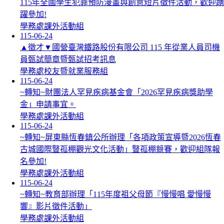
115年全國學生犯罪預防漫畫與創意短片徵件活動，歡迎踴
躍參加!
學務處課外活動組
115-06-24
▲徵才▼國營臺灣鐵路股份有限公司 115 年從業人員司機
員甄試簡章暨甄試招考訊息
學務處校友暨就業服務組
115-06-24
~轉知~財團法人罕見疾病基金會「2026罕見疾病獎助學
金」申請事宜。
學務處課外活動組
115-06-24
~轉知~屏東縣恆春鎮公所辦理「各項政策宣導暨2026恆春
古城國際豎孤棚觀光文化活動」豎孤棚競賽，歡迎組隊報
名參加!
學務處課外活動組
115-06-24
~轉知~教育部辦理「115年度祖父母節『慢慢唱 愛慢慢
響』影片徵件活動」
學務處課外活動組