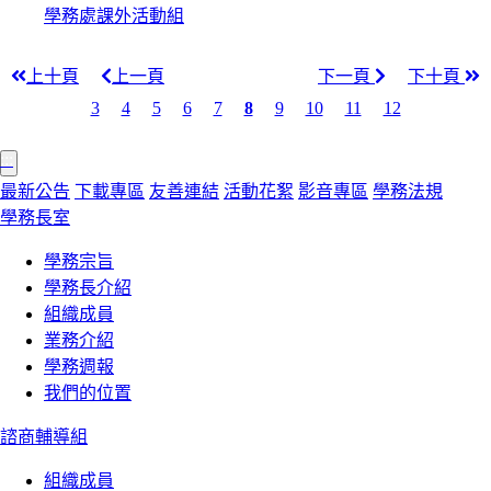
學務處課外活動組
上十頁
上一頁
下一頁
下十頁
3
4
5
6
7
8
9
10
11
12
:::
最新公告
下載專區
友善連結
活動花絮
影音專區
學務法規
學務長室
學務宗旨
學務長介紹
組織成員
業務介紹
學務週報
我們的位置
諮商輔導組
組織成員