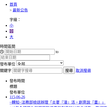
首頁
>
最新公告
字級：
小
中
大
時間區間
to
發布單位
關鍵字
搜尋
取消搜尋
發布時間
標題
發布單位
115-06-26
~轉知~法務部檢送辦理「炎夏『漫』活，創意說『畫』」